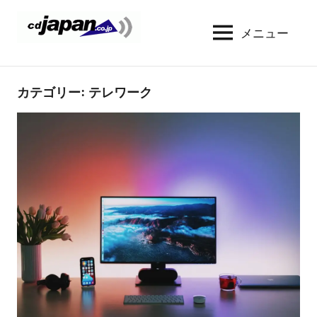
コ
ン
メニュー
CDJapan
通
テ
信
Rental
ン
周
WIFI
ツ
カテゴリー:
テレワーク
り
へ
の
レ
情
ス
ン
報
キ
タ
と
ッ
考
ル
プ
察