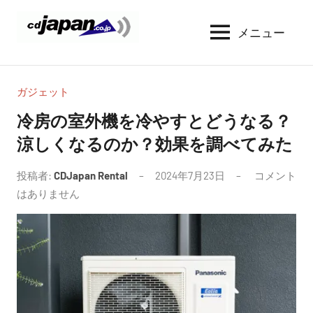
コ
ン
メニュー
CDJapan
通
テ
信
Rental
ン
周
WIFI
ツ
り
ガジェット
へ
の
レ
冷房の室外機を冷やすとどうなる？
情
ス
ン
涼しくなるのか？効果を調べてみた
報
キ
タ
と
ッ
考
投稿者:
CDJapan Rental
2024年7月23日
コメント
ル
プ
察
はありません