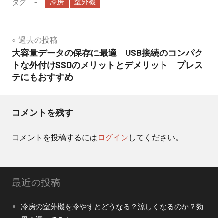
冷房
室外機
タグ
投
過去の投稿
大容量データの保存に最適 USB接続のコンパク
稿
トな外付けSSDのメリットとデメリット プレス
ナ
テにもおすすめ
ビ
コメントを残す
ゲ
ー
コメントを投稿するには
ログイン
してください。
シ
ョ
最近の投稿
ン
冷房の室外機を冷やすとどうなる？涼しくなるのか？効