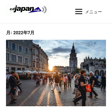
コ
ン
メニュー
CDJapan
通
テ
信
Rental
ン
周
WIFI
ツ
月:
2022年7月
り
へ
の
レ
情
ス
ン
報
キ
タ
と
ッ
考
ル
プ
察