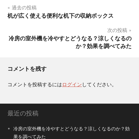
投
過去の投稿
机が広く使える便利な机下の収納ボックス
稿
次の投稿
ナ
冷房の室外機を冷やすとどうなる？涼しくなるの
ビ
か？効果を調べてみた
ゲ
ー
コメントを残す
シ
コメントを投稿するには
ログイン
してください。
ョ
ン
最近の投稿
冷房の室外機を冷やすとどうなる？涼しくなるのか？効
果を調べてみた