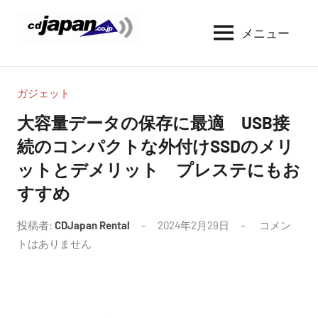
コ
ン
メニュー
CDJapan
通
テ
信
Rental
ン
周
WIFI
ツ
り
ガジェット
へ
の
レ
大容量データの保存に最適 USB接
情
ス
ン
続のコンパクトな外付けSSDのメリ
報
キ
タ
と
ットとデメリット プレステにもお
ッ
考
ル
プ
すすめ
察
投稿者:
CDJapan Rental
2024年2月29日
コメン
トはありません