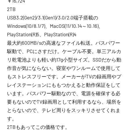
￥16,724
2TB
USB3.2(Gen2)/3.1(Gen1)/3.0/2.0端子搭載の
Windows(10/8.1/7)、MacOS(11/10.14～10.16)、
PlayStation(R)5、PlayStation(R)4
最大約600MB/sの高速なファイル転送。バスパワー
駆動で、PCにさすだけ。ケーブル不要。単三アルカ
リ乾電池よりも軽い約17g小型サイズ。SSDだから動
作音が気にならない。寝室やワンルームで使用して
もストレスフリーです。メーカーがTVの録画用やプ
レイステーションにももつかえると動作保証をして
います。バスパワー駆動なので、電源を確保する必
要もないのでTV録画用として利用するなら、場所を
とらないので、テレビ周りをスッキリさせてくれま
す。
2TBもあってこの価格です。