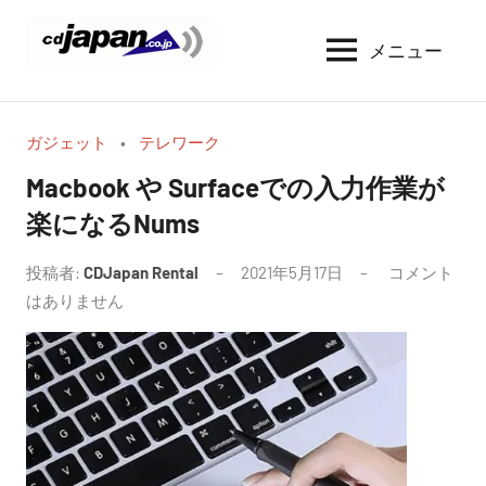
コ
ン
メニュー
CDJapan
通
テ
信
Rental
ン
周
WIFI
ツ
り
ガジェット
テレワーク
へ
の
レ
Macbook や Surfaceでの入力作業が
情
ス
ン
楽になるNums
報
キ
タ
と
ッ
考
投稿者:
CDJapan Rental
2021年5月17日
コメント
ル
プ
察
はありません