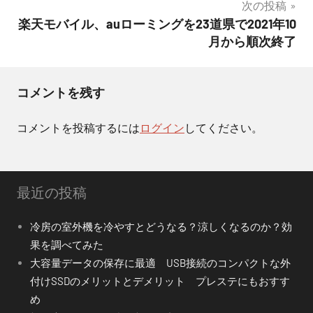
次の投稿
ビ
楽天モバイル、auローミングを23道県で2021年10
月から順次終了
ゲ
ー
コメントを残す
シ
ョ
コメントを投稿するには
ログイン
してください。
ン
最近の投稿
冷房の室外機を冷やすとどうなる？涼しくなるのか？効
果を調べてみた
大容量データの保存に最適 USB接続のコンパクトな外
付けSSDのメリットとデメリット プレステにもおすす
め