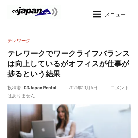
コ
ン
メニュー
CDJapan
通
テ
信
Rental
ン
周
WIFI
ツ
り
テレワーク
へ
の
レ
テレワークでワークライフバランス
情
ス
ン
は向上しているがオフィスが仕事が
報
キ
タ
と
捗るという結果
ッ
考
ル
プ
察
投稿者:
CDJapan Rental
2021年10月4日
コメント
はありません