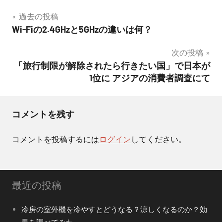
投
過去の投稿
Wi-Fiの2.4GHzと5GHzの違いは何？
稿
次の投稿
ナ
「旅行制限が解除されたら行きたい国」で日本が
ビ
1位に アジアの消費者調査にて
ゲ
ー
コメントを残す
シ
コメントを投稿するには
ログイン
してください。
ョ
ン
最近の投稿
冷房の室外機を冷やすとどうなる？涼しくなるのか？効