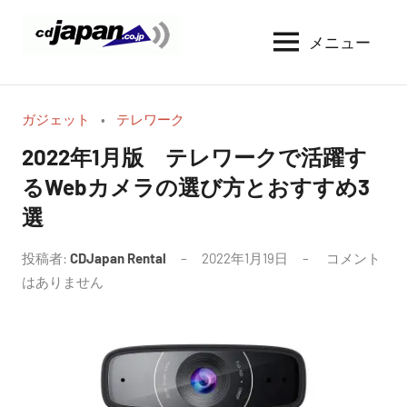
コ
ン
メニュー
CDJapan
通
テ
信
Rental
ン
周
WIFI
ツ
り
ガジェット
テレワーク
へ
の
レ
2022年1月版 テレワークで活躍す
情
ス
ン
るWebカメラの選び方とおすすめ3
報
キ
タ
と
選
ッ
考
ル
プ
察
投稿者:
CDJapan Rental
2022年1月19日
コメント
はありません