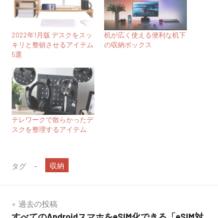
2022年1月版 デスクをスッ
机が広く使える便利な机下
キリと整頓させるアイテム
の収納ボックス
5選
テレワークで散らかったデ
スクを整理するアイテム
収納
タグ
投
過去の投稿
すべてのAndroidスマホをeSIM化できる「eSIM対