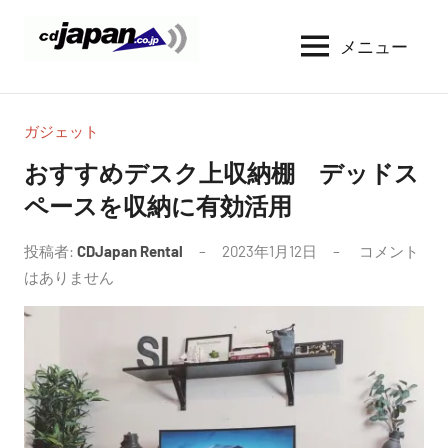
コ
ン
メニュー
CDJapan
通
テ
信
Rental
ン
周
WIFI
ツ
り
ガジェット
へ
の
レ
おすすめデスク上収納棚 デッドス
情
ス
ン
ペースを収納に有効活用
報
キ
タ
と
ッ
考
投稿者:
CDJapan Rental
2023年1月12日
コメント
ル
プ
察
はありません