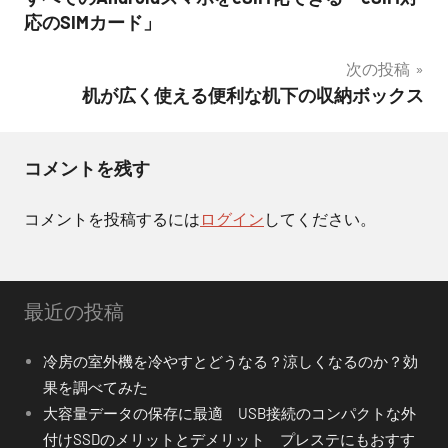
稿
応のSIMカード」
ナ
次の投稿
ビ
机が広く使える便利な机下の収納ボックス
ゲ
ー
コメントを残す
シ
コメントを投稿するには
ログイン
してください。
ョ
ン
最近の投稿
冷房の室外機を冷やすとどうなる？涼しくなるのか？効
果を調べてみた
大容量データの保存に最適 USB接続のコンパクトな外
付けSSDのメリットとデメリット プレステにもおすす