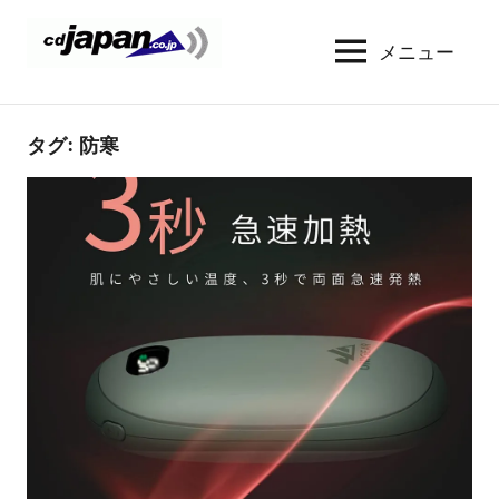
コ
ン
メニュー
CDJapan
通
テ
信
Rental
ン
周
WIFI
ツ
タグ:
防寒
り
へ
の
レ
情
ス
ン
報
キ
タ
と
ッ
考
ル
プ
察