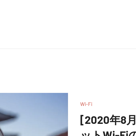
Wi-Fi
[2020年
ットWi-F