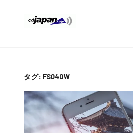
コ
ン
テ
CDJapan
通
ン
信
ツ
Rental
周
へ
り
ス
WIFI
キ
の
ッ
情
レ
タグ:
FS040W
プ
報
ン
と
考
タ
察
ル