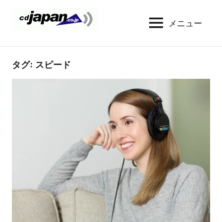
コ
ン
メニュー
CDJapan
通
テ
信
Rental
ン
周
WIFI
ツ
タグ:
スピード
り
へ
の
レ
情
ス
ン
報
キ
タ
と
ッ
考
ル
プ
察