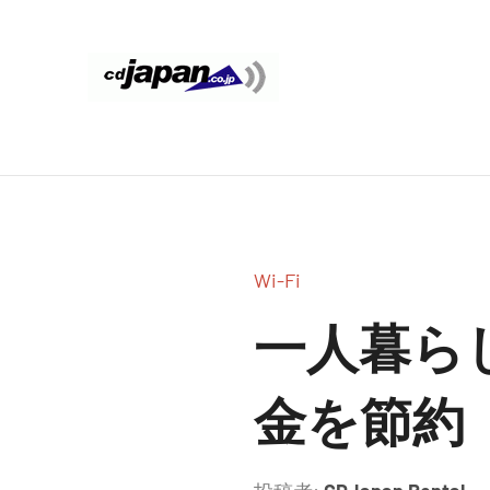
コ
ン
テ
CDJapan
通
ン
信
ツ
Rental
周
へ
り
ス
WIFI
キ
の
ッ
情
レ
Wi-Fi
プ
報
ン
と
一人暮ら
考
タ
察
金を節約
ル