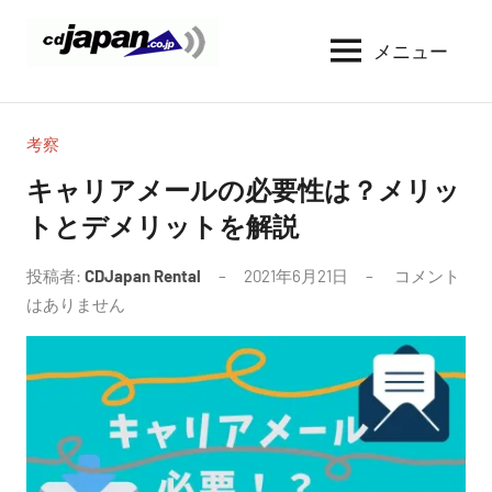
コ
ン
メニュー
CDJapan
通
テ
信
Rental
ン
周
WIFI
ツ
り
考察
へ
の
レ
キャリアメールの必要性は？メリッ
情
ス
ン
トとデメリットを解説
報
キ
タ
と
ッ
考
投稿者:
CDJapan Rental
2021年6月21日
コメント
ル
プ
察
はありません