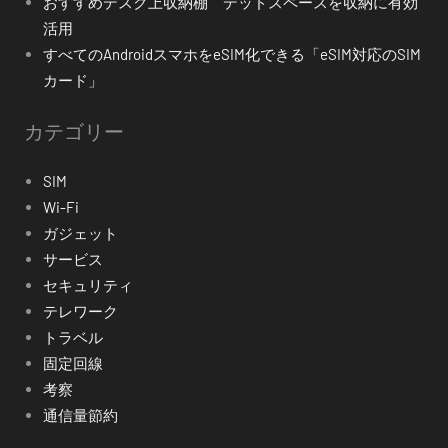
おすすめデスク上収納棚 デッドスペースを収納に有効
活用
すべてのAndroidスマホをeSIM化できる「eSIM対応のSIM
カード」
カテゴリー
SIM
Wi-Fi
ガジェット
サービス
セキュリティ
テレワーク
トラベル
固定回線
考察
通信量節約