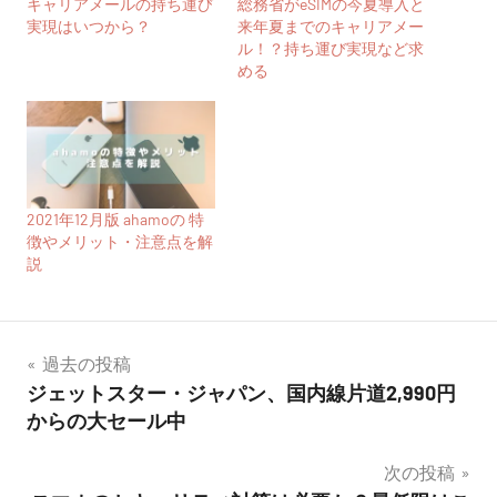
キャリアメールの持ち運び
総務省がeSIMの今夏導入と
実現はいつから？
来年夏までのキャリアメー
ル！？持ち運び実現など求
める
2021年12月版 ahamoの 特
徴やメリット・注意点を解
説
投
過去の投稿
ジェットスター・ジャパン、国内線片道2,990円
稿
からの大セール中
ナ
次の投稿