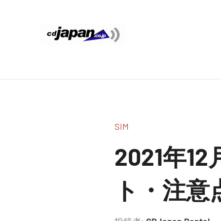
コ
ン
テ
CDJapan
通
ン
信
ツ
Rental
周
へ
り
ス
WIFI
キ
の
ッ
情
レ
SIM
プ
報
ン
と
2021年1
考
タ
察
ト・注意
ル