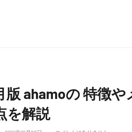
2月版 ahamoの 特徴
点を解説