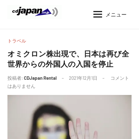
コ
ン
メニュー
CDJapan
通
テ
信
Rental
ン
周
WIFI
ツ
り
トラベル
へ
の
レ
オミクロン株出現で、日本は再び全
情
ス
ン
世界からの外国人の入国を停止
報
キ
タ
と
ッ
考
投稿者:
CDJapan Rental
2021年12月1日
コメント
ル
プ
察
はありません