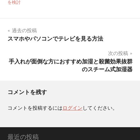
を検討
投
過去の投稿
スマホやパソコンでテレビを見る方法
稿
次の投稿
ナ
手入れが面倒な方におすすめ加湿と殺菌効果抜群
ビ
のスチーム式加湿器
ゲ
ー
コメントを残す
シ
コメントを投稿するには
ログイン
してください。
ョ
ン
最近の投稿