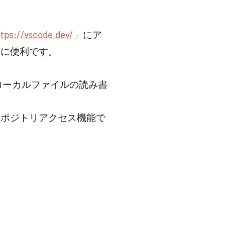
ttps://vscode.dev/
」にア
非常に便利です。
を介すことでローカルファイルの読み書
リポジトリアクセス機能で