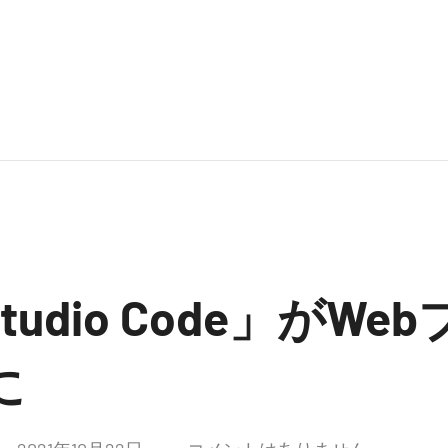
 Studio Code」が
に