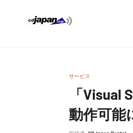
コ
ン
テ
CDJapan
通
ン
信
ツ
Rental
周
へ
り
ス
WIFI
キ
の
ッ
情
レ
サービス
プ
報
ン
と
「Visual
考
タ
察
動作可能
ル