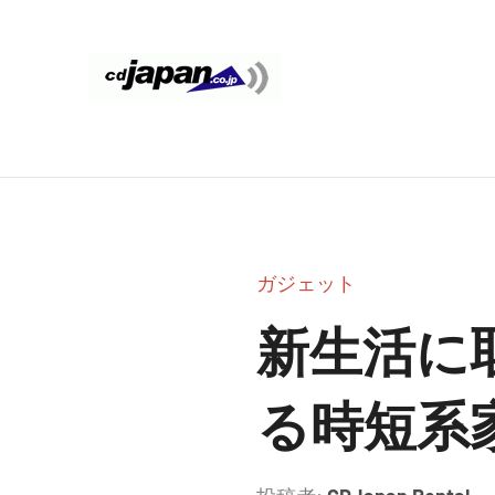
コ
ン
テ
CDJapan
通
ン
信
ツ
Rental
周
へ
り
ス
WIFI
キ
の
ッ
情
レ
ガジェット
プ
報
ン
と
新生活に
考
タ
察
る時短系
ル