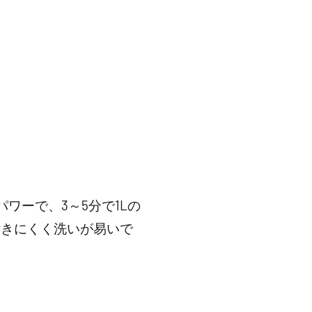
ワーで、3～5分で1Lの
付きにくく洗いが易いで