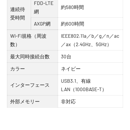
FDD-LTE
約580時間
連続待
網
受時間
AXGP網
約600時間
Wi-Fi規格（周波
IEEE802.11a／b／g／n／ac
数）
／ax（2.4GHz、5GHz）
最大同時接続台数
30台
カラー
ネイビー
USB3.1、有線
インターフェース
LAN（1000BASE-T）
外部メモリー
非対応