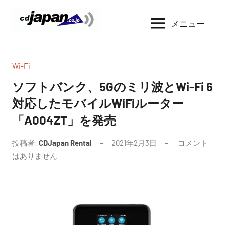
コ
ン
メニュー
CDJapan
通
テ
信
Rental
ン
周
WIFI
ツ
り
Wi-Fi
へ
の
レ
ソフトバンク、5Gのミリ波とWi-Fi 6
情
ス
ン
対応したモバイルWiFiルーター
報
キ
タ
と
「A004ZT」を発売
ッ
考
ル
プ
察
投稿者:
CDJapan Rental
2021年2月3日
コメント
はありません