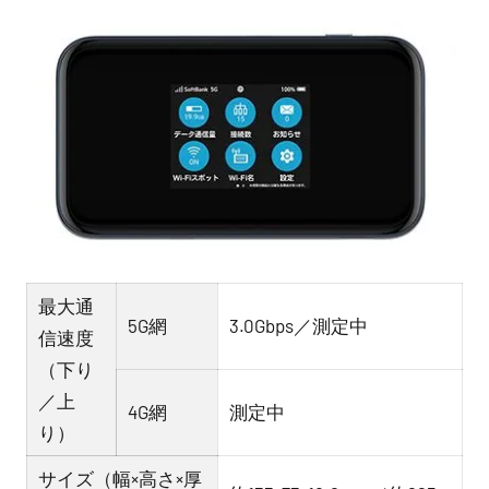
最大通
5G網
3.0Gbps／測定中
信速度
（下り
／上
4G網
測定中
り）
サイズ（幅×高さ×厚