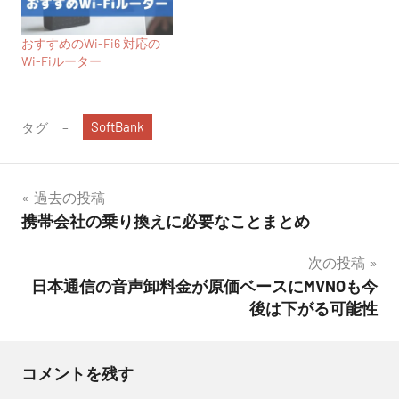
おすすめのWi-Fi6 対応の
Wi-Fiルーター
SoftBank
タグ
投
過去の投稿
携帯会社の乗り換えに必要なことまとめ
稿
次の投稿
ナ
日本通信の音声卸料金が原価ベースにMVNOも今
ビ
後は下がる可能性
ゲ
ー
コメントを残す