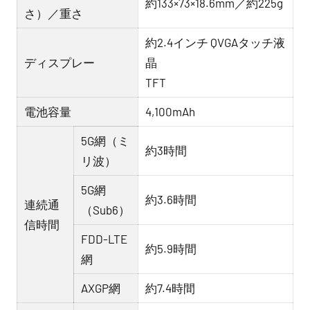
約133×73×18.6mm／約225g
さ）／重さ
約2.4インチ QVGAタッチ液
ディスプレー
晶
TFT
電池容量
4,100mAh
5G網（ミ
約3時間
リ波）
5G網
約3.6時間
連続通
（Sub6）
信時間
FDD-LTE
約5.9時間
網
AXGP網
約7.4時間