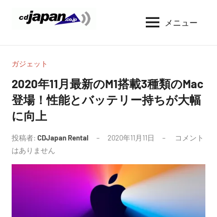
コ
ン
メニュー
CDJapan
通
テ
信
Rental
ン
周
WIFI
ツ
り
ガジェット
へ
の
レ
2020年11月最新のM1搭載3種類のMac
情
ス
ン
登場！性能とバッテリー持ちが大幅
報
キ
タ
と
に向上
ッ
考
ル
プ
察
投稿者:
CDJapan Rental
2020年11月11日
コメント
はありません