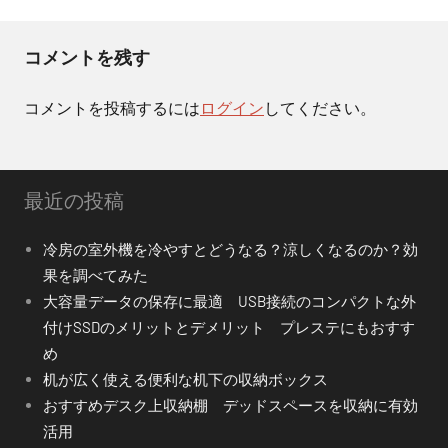
ゲ
ー
コメントを残す
シ
コメントを投稿するには
ログイン
してください。
ョ
ン
最近の投稿
冷房の室外機を冷やすとどうなる？涼しくなるのか？効
果を調べてみた
大容量データの保存に最適 USB接続のコンパクトな外
付けSSDのメリットとデメリット プレステにもおすす
め
机が広く使える便利な机下の収納ボックス
おすすめデスク上収納棚 デッドスペースを収納に有効
活用