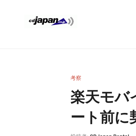
コ
ン
テ
CDJapan
通
ン
信
ツ
Rental
周
へ
り
ス
WIFI
キ
の
ッ
情
レ
考察
プ
報
ン
と
楽天モバ
考
タ
察
ート前に
ル