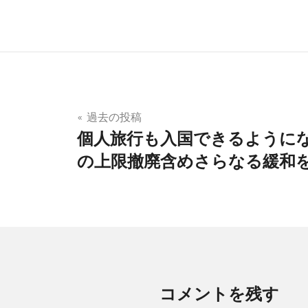
投
過去の投稿
個人旅行も入国できるようにな
稿
の上限撤廃含めさらなる緩和
ナ
ビ
ゲ
ー
シ
コメントを残す
ョ