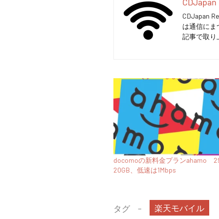
CDJapan 
CDJapa
は通信にま
記事で取り
docomoの新料金プランahamo 2
20GB、低速は1Mbps
楽天モバイル
タグ