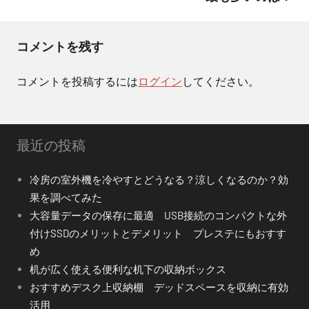
ゲ
ー
コメントを残す
シ
コメントを投稿するには
ログイン
してください。
ョ
ン
最近の投稿
冷房の室外機を冷やすとどうなる？涼しくなるのか？効
果を調べてみた
大容量データの保存に最適 USB接続のコンパクトな外
付けSSDのメリットとデメリット プレステにもおすす
め
机が広く使える便利な机下の収納ボックス
おすすめデスク上収納棚 デッドスペースを収納に有効
活用