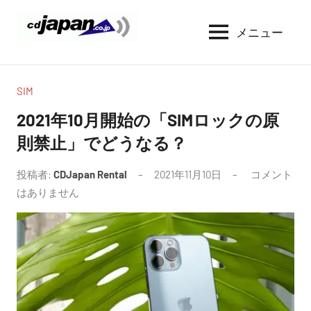
コ
ン
メニュー
CDJapan
通
テ
信
Rental
ン
周
WIFI
ツ
り
SIM
へ
の
レ
2021年10月開始の「SIMロックの原
情
ス
ン
則禁止」でどうなる？
報
キ
タ
と
ッ
考
投稿者:
CDJapan Rental
2021年11月10日
コメント
ル
プ
察
はありません