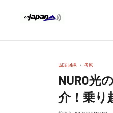
コ
ン
テ
CDJapan
通
ン
信
ツ
Rental
周
へ
り
ス
WIFI
キ
の
ッ
情
レ
固定回線
考察
プ
報
ン
と
NURO
考
タ
察
介！乗り
ル