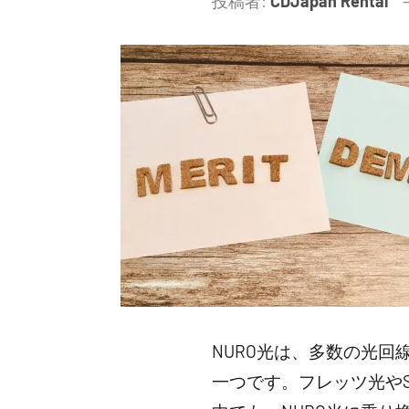
投稿者:
CDJapan Rental
NURO光は、多数の光
一つです。フレッツ光やS