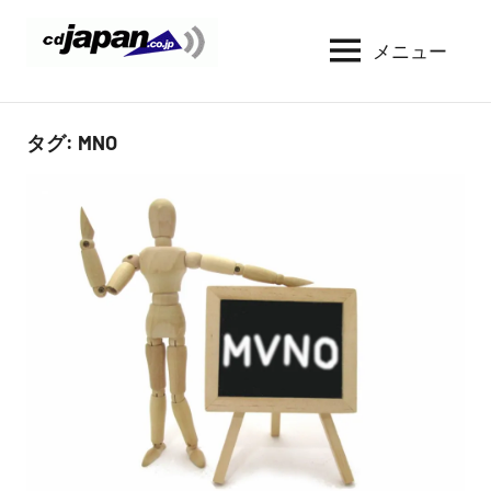
コ
ン
メニュー
CDJapan
通
テ
信
Rental
ン
周
WIFI
ツ
タグ:
MNO
り
へ
の
レ
情
ス
ン
報
キ
タ
と
ッ
考
ル
プ
察