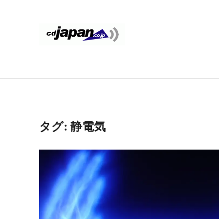
コ
ン
テ
CDJapan
通
ン
信
ツ
Rental
周
へ
り
ス
WIFI
キ
の
ッ
情
レ
タグ:
静電気
プ
報
ン
と
考
タ
察
ル