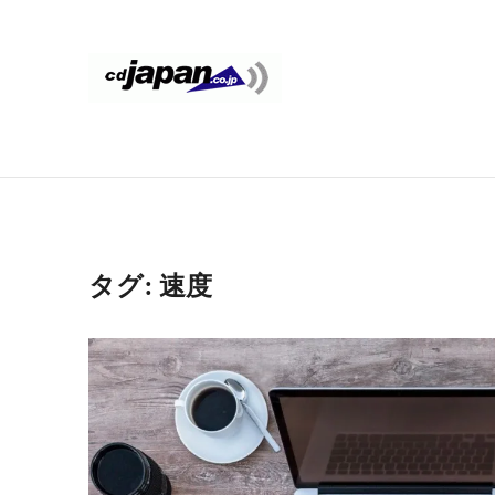
コ
ン
テ
CDJapan
通
ン
信
ツ
Rental
周
へ
り
ス
WIFI
キ
の
ッ
情
レ
タグ:
速度
プ
報
ン
と
考
タ
察
ル