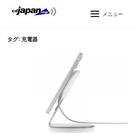
コ
ン
メニュー
CDJapan
通
テ
信
Rental
ン
周
WIFI
ツ
タグ:
充電器
り
へ
の
レ
情
ス
ン
報
キ
タ
と
ッ
考
ル
プ
察