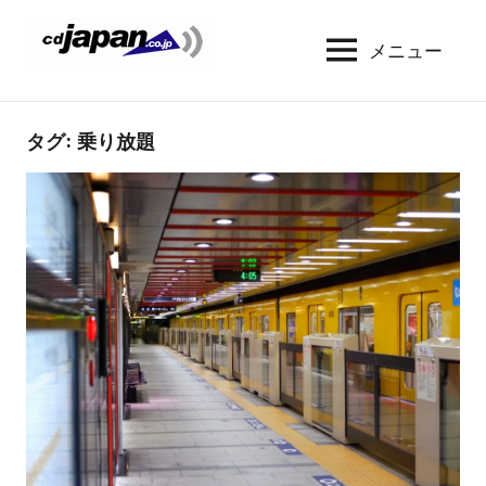
コ
ン
メニュー
CDJapan
通
テ
信
Rental
ン
周
WIFI
ツ
タグ:
乗り放題
り
へ
の
レ
情
ス
ン
報
キ
タ
と
ッ
考
ル
プ
察