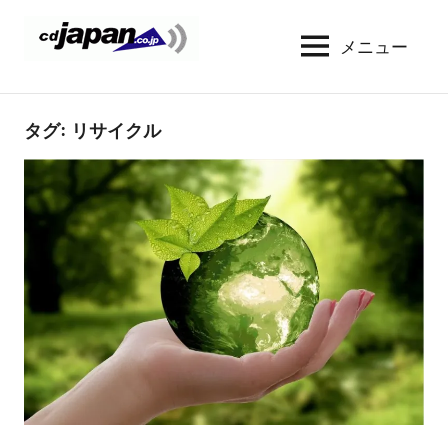
コ
ン
メニュー
CDJapan
通
テ
信
Rental
ン
周
WIFI
ツ
タグ:
リサイクル
り
へ
の
レ
情
ス
ン
報
キ
タ
と
ッ
考
ル
プ
察