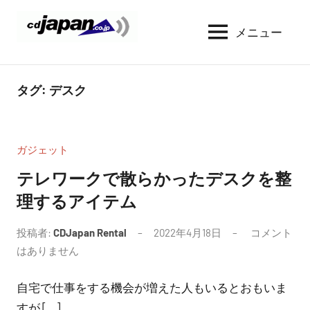
コ
ン
メニュー
CDJapan
通
テ
信
Rental
ン
周
WIFI
ツ
タグ:
デスク
り
へ
の
レ
情
ス
ン
報
キ
ガジェット
タ
と
ッ
考
テレワークで散らかったデスクを整
ル
プ
察
理するアイテム
投稿者:
CDJapan Rental
2022年4月18日
コメント
はありません
自宅で仕事をする機会が増えた人もいるとおもいま
すが […]