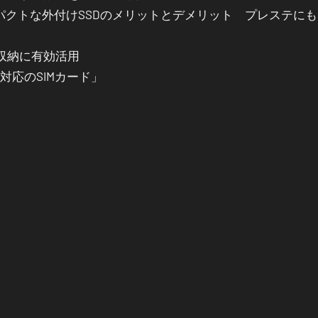
パクトな外付けSSDのメリットとデメリット プレステに
を収納に有効活用
IM対応のSIMカード」