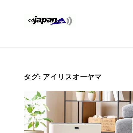
コ
ン
テ
CDJapan
通
ン
信
ツ
Rental
周
へ
り
ス
WIFI
キ
の
ッ
情
レ
タグ:
アイリスオーヤマ
プ
報
ン
と
考
タ
察
ル