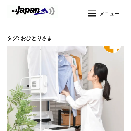
コ
ン
メニュー
CDJapan
通
テ
信
Rental
ン
周
WIFI
ツ
タグ:
おひとりさま
り
へ
の
レ
情
ス
ン
報
キ
タ
と
ッ
考
ル
プ
察