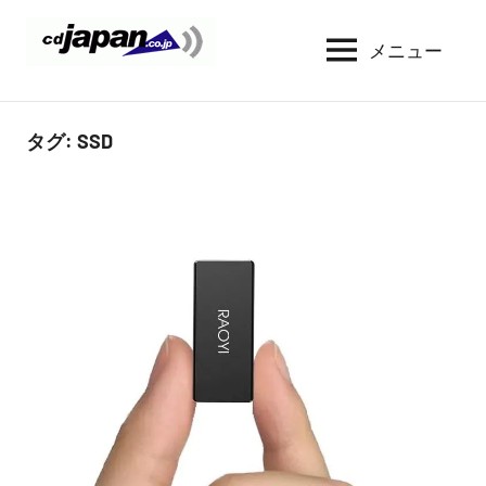
コ
ン
メニュー
CDJapan
通
テ
信
Rental
ン
周
WIFI
ツ
タグ:
SSD
り
へ
の
レ
情
ス
ン
報
キ
タ
と
ッ
考
ル
プ
察