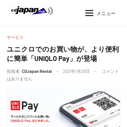
コ
ン
メニュー
CDJapan
通
テ
信
Rental
ン
周
WIFI
ツ
り
サービス
へ
の
レ
ユニクロでのお買い物が、より便利
情
ス
ン
に簡単「UNIQLO Pay」が登場
報
キ
タ
と
ッ
考
投稿者:
CDJapan Rental
2021年1月20日
コメント
ル
プ
察
はありません