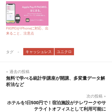
PASMOがiPhoneに対応、出
来ること、注意点
キャッシュレス
ユニクロ
タグ
投
過去の投稿
無料で学べる統計学講座が開講、多変量データ解
稿
析法など
ナ
次の投稿
ビ
ホテルを1日500円で！宿泊施設がテレワークやサ
テライトオフィスとして利用可能に
ゲ