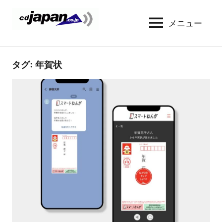
コ
ン
メニュー
CDJapan
通
テ
信
Rental
ン
周
WIFI
ツ
タグ:
年賀状
り
へ
の
レ
情
ス
ン
報
キ
タ
と
ッ
考
ル
プ
察