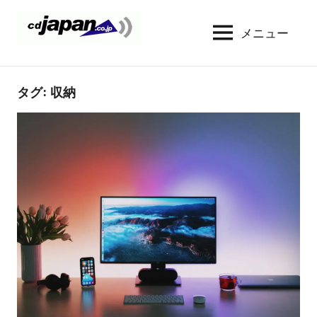
コ
ン
メニュー
CDJapan
通
テ
信
Rental
ン
周
WIFI
ツ
タグ:
収納
り
へ
の
レ
情
ス
ン
報
キ
タ
と
ッ
考
ル
プ
察